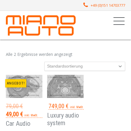
+49 (0)151 14703777
Alle 2 Ergebnisse werden angezeigt
ANGEBOT!
79,00
€
749,00
€
inkl. MwSt.
Ursprünglicher
Aktueller
49,00
€
Luxury audio
inkl. MwSt.
Preis
Preis
system
Car Audio
war:
ist: