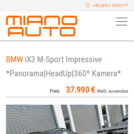
+49 (0)151 14703777
BMW
iX3 M-Sport Impressive
*Panorama|HeadUp|360º Kamera*
37.990 €
Preis:
MwSt. ausweisbar